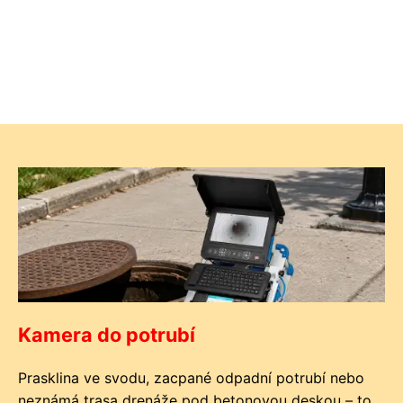
Kamera do potrubí
Prasklina ve svodu, zacpané odpadní potrubí nebo
neznámá trasa drenáže pod betonovou deskou – to