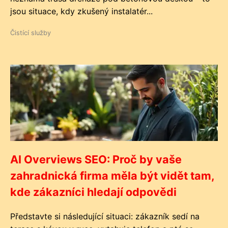
jsou situace, kdy zkušený instalatér...
Čistící služby
AI Overviews SEO: Proč by vaše
zahradnická firma měla být vidět tam,
kde zákazníci hledají odpovědi
Představte si následující situaci: zákazník sedí na