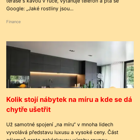
terase s kávou v ruce, vytahuje telefon a ptá se
Google: „Jaké rostliny jsou...
Finance
Kolik stojí nábytek na míru a kde se dá
chytře ušetřit
Už samotné spojení „na míru“ v mnoha lidech
vyvolává představu luxusu a vysoké ceny. Část