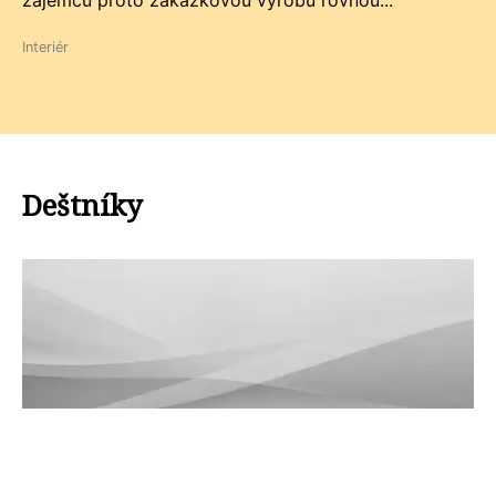
zájemců proto zakázkovou výrobu rovnou...
Interiér
Deštníky