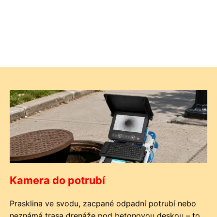
Kamera do potrubí
Prasklina ve svodu, zacpané odpadní potrubí nebo
neznámá trasa drenáže pod betonovou deskou – to