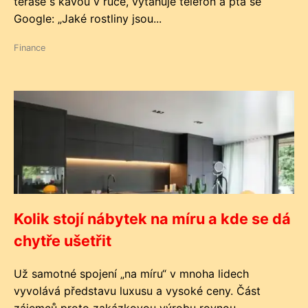
terase s kávou v ruce, vytahuje telefon a ptá se
Google: „Jaké rostliny jsou...
Finance
Kolik stojí nábytek na míru a kde se dá
chytře ušetřit
Už samotné spojení „na míru“ v mnoha lidech
vyvolává představu luxusu a vysoké ceny. Část