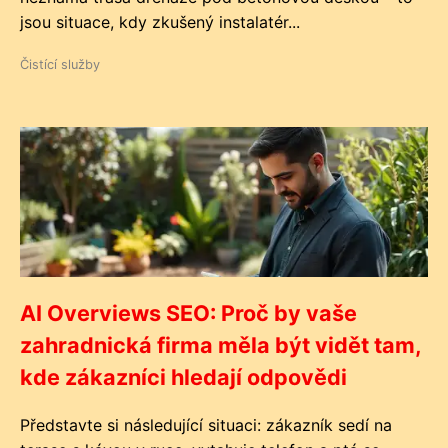
jsou situace, kdy zkušený instalatér...
Čistící služby
AI Overviews SEO: Proč by vaše
zahradnická firma měla být vidět tam,
kde zákazníci hledají odpovědi
Představte si následující situaci: zákazník sedí na