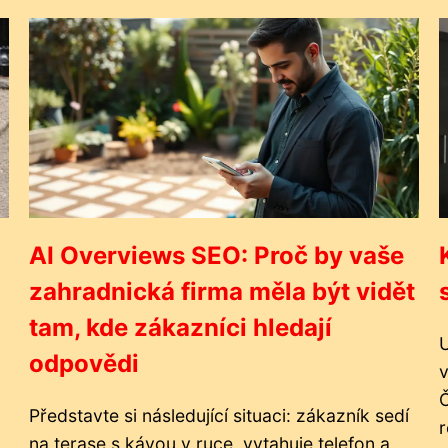
AI Overviews SEO: Proč by vaše
zahradnická firma měla být vidět
tam, kde zákazníci hledají
U
odpovědi
v
Představte si následující situaci: zákazník sedí
r
na terase s kávou v ruce, vytahuje telefon a