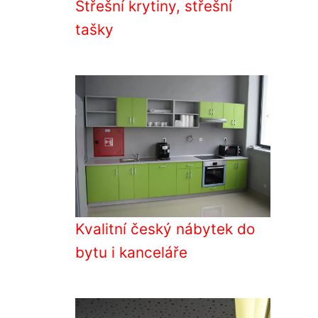
Střešní krytiny, střešní
tašky
Kvalitní český nábytek do
bytu i kanceláře