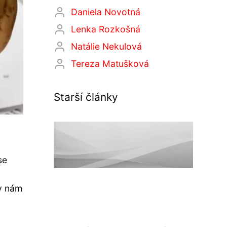
Daniela Novotná
Lenka Rozkošná
Natálie Nekulová
Tereza Matušková
Starší články
se
dy nám