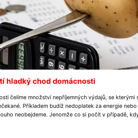
stí hladký chod domácnosti
ti čelíme množství nepříjemných výdajů, se kterými 
nečekané. Příkladem budiž nedoplatek za energie nebo
dlouho neobejdeme. Jenomže co si počít v případě, k