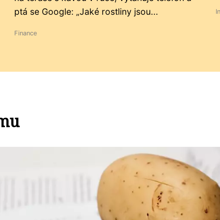
ptá se Google: „Jaké rostliny jsou...
I
Finance
jmu