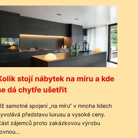
Kolik stojí nábytek na míru a kde
se dá chytře ušetřit
ž samotné spojení „na míru“ v mnoha lidech
yvolává představu luxusu a vysoké ceny.
Část zájemců proto zakázkovou výrobu
ovnou...