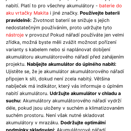
nabití. Platí to pro všechny akumulátory -
baterie do
aku vrtačky Makita
i jiné značky.
Používejte baterii
pravidelně:
Životnost baterií se snižuje s jejich
nedostatečným používáním, proto udržujte tyto
nástroje
v provozu! Pokud nářadí používáte jen velmi
zřídka, možná byste měli zvážit možnost pořízení
varianty s kabelem nebo si naplánovat dobíjení
akumulátoru akumulátorového nářadí před zahájením
projektu.
Nabíjejte akumulátor do úplného nabití:
Ujistěte se, že je akumulátor akumulátorového nářadí
připojen k síti, dokud není zcela nabitý. Většina
nabíječek má indikátor, který vás informuje o úplném
nabití akumulátoru.
Udržujte akumulátor v chladu a
suchu:
Akumulátory akumulátorového nářadí vydrží
déle, pokud jsou uloženy v suchém a klimatizovaném
suchém prostoru. Není však nutné skladovat
akumulátory v mrazáku.
Dodržujte optimální
podmínky skladování:
Akumulátorové nářadí