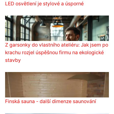
LED osvětlení je stylové a úsporné
Z garsonky do vlastního ateliéru: Jak jsem po
krachu rozjel úspěšnou firmu na ekologické
stavby
Finská sauna - další dimenze saunování