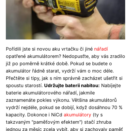
Pořídili jste si novou aku vrtačku či jiné
nářadí
opatřené akumulátorem? Nedopusťte, aby vás zradilo
již po poměrně krátké době. Pokud se budete o
akumulátor řádně starat, vydrží vám o moc déle.
Přečtěte si tipy, jak s ním správně zacházet ušetřit si
spoustu starostí.
Udržujte baterii nabitou:
Nabíjejte
baterie akumulátorového nářadí, jakmile
zaznamenáte pokles výkonu. Většina akumulátorů
vydrží nejdéle, pokud se dobijí, když dosáhnou 70 %
kapacity. Dokonce i NiCd
akumulátory
(ty s
takzvaným "paměťovým efektem") stačí zhruba
jednou za měsíc zcela vybít, aby si zachovaly paměť