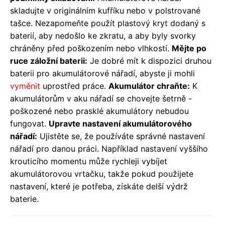
skladujte v originálním kufříku nebo v polstrované
tašce. Nezapomeňte použít plastový kryt dodaný s
baterií, aby nedošlo ke zkratu, a aby byly svorky
chráněny před poškozením nebo vlhkostí.
Mějte po
ruce záložní baterii:
Je dobré mít k dispozici druhou
baterii pro akumulátorové nářadí, abyste ji mohli
vyměnit
uprostřed práce.
Akumulátor chraňte:
K
akumulátorům v aku nářadí se chovejte šetrně -
poškozené nebo prasklé akumulátory nebudou
fungovat.
Upravte nastavení akumulátorového
nářadí:
Ujistěte se, že používáte správné nastavení
nářadí pro danou práci. Například nastavení vyššího
krouticího momentu může rychleji vybíjet
akumulátorovou vrtačku, takže pokud použijete
nastavení, které je potřeba, získáte delší výdrž
baterie.