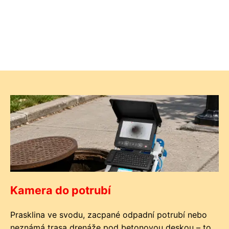
Kamera do potrubí
Prasklina ve svodu, zacpané odpadní potrubí nebo
neznámá trasa drenáže pod betonovou deskou – to