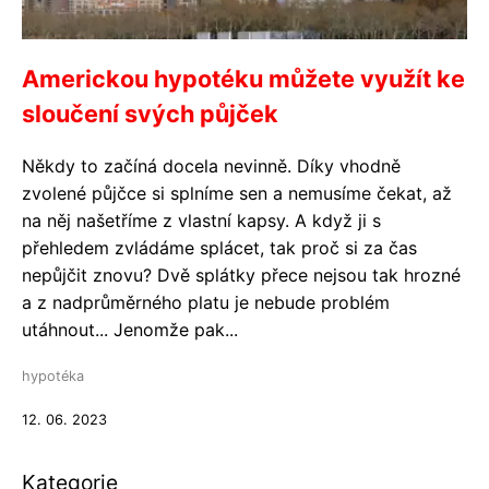
Americkou hypotéku můžete využít ke
sloučení svých půjček
Někdy to začíná docela nevinně. Díky vhodně
zvolené půjčce si splníme sen a nemusíme čekat, až
na něj našetříme z vlastní kapsy. A když ji s
přehledem zvládáme splácet, tak proč si za čas
nepůjčit znovu? Dvě splátky přece nejsou tak hrozné
a z nadprůměrného platu je nebude problém
utáhnout... Jenomže pak...
hypotéka
12. 06. 2023
Kategorie