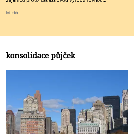
zájemců proto zakázkovou výrobu rovnou...
Interiér
konsolidace půjček