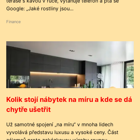
terase s kávou v ruce, vytahuje telefon a ptá se
Google: „Jaké rostliny jsou...
Finance
Kolik stojí nábytek na míru a kde se dá
chytře ušetřit
Už samotné spojení „na míru“ v mnoha lidech
vyvolává představu luxusu a vysoké ceny. Část