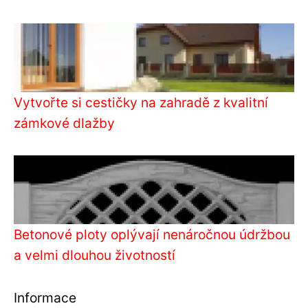
Vytvořte si cestičky na zahradě z kvalitní
zámkové dlažby
Betonové ploty oplývají nenáročnou údržbou
a velmi dlouhou životností
Informace