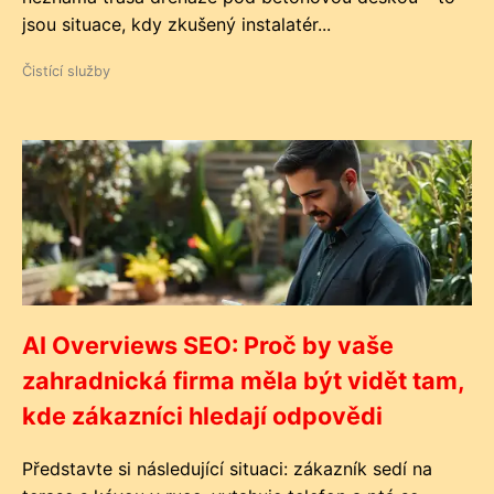
jsou situace, kdy zkušený instalatér...
Čistící služby
AI Overviews SEO: Proč by vaše
zahradnická firma měla být vidět tam,
kde zákazníci hledají odpovědi
Představte si následující situaci: zákazník sedí na