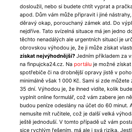
dosloužil, nebo si budete chtít vyprat a pračk
apod. Dům vám může připravit i jiné nástrahy, 
děravý okap, porouchaný zámek atd. Do výpla
nejdříve. Tato svízelná situace má jen jedno d
těchto nenadálých ale urgentních situací je ur
obrovskou výhodou je, že ji může získat vlas
získat nejvýhodnější?
Jedním příkladem za 
na finpujcka24.cz. Na
portálu
je možné získat
spotřebiče či na drobnější opravy jistě v poh
minimálně však 1 000 Kč. Sami si zde můžete z
35 dní. Výhodou je, že ihned vidíte, kolik bud
vyplnit online formulář, což vám zabere jen ně
budou peníze odeslány na účet do 60 minut. A
nemusíte mít ručitele, což je další velká výh
ještě jednoduší. V tomto případě už vám post
sice rychlým řešením, má ale i svá rizika. Jestl