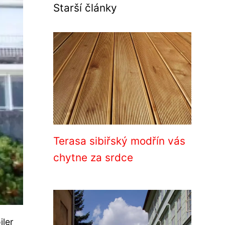
Starší články
Terasa sibiřský modřín vás
chytne za srdce
jler