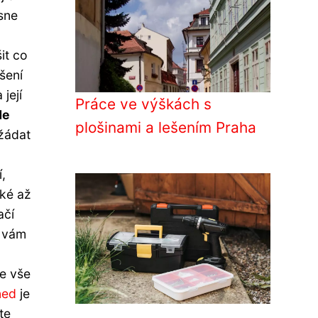
esne
it co
šení
její
Práce ve výškách s
de
plošinami a lešením Praha
ažádat
,
aké až
ačí
í vám
de vše
ned
je
te