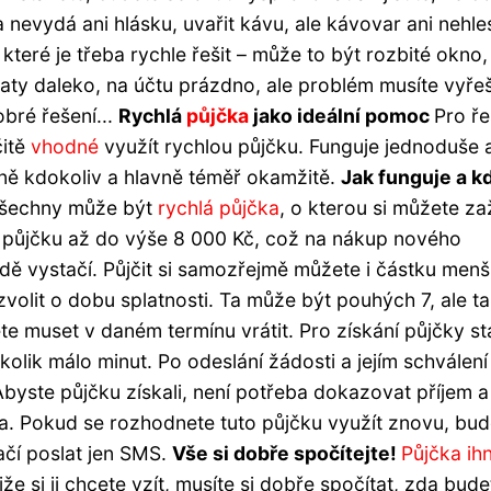
a nevydá ani hlásku, uvařit kávu, ale kávovar ani nehl
které je třeba rychle řešit – může to být rozbité okno,
ty daleko, na účtu prázdno, ale problém musíte vyřeš
obré řešení...
Rychlá
půjčka
jako ideální pomoc
Pro ře
čitě
vhodné
využít rychlou půjčku. Funguje jednoduše a 
tně kdokoliv a hlavně téměř okamžitě.
Jak funguje a k
všechny může být
rychlá půjčka
, o kterou si můžete z
 půjčku až do výše 8 000 Kč, což na nákup nového
odě vystačí. Půjčit si samozřejmě můžete i částku menší
volit o dobu splatnosti. Ta může být pouhých 7, ale t
ete muset v daném termínu vrátit. Pro získání půjčky st
kolik málo minut. Po odeslání žádosti a jejím schválen
byste půjčku získali, není potřeba dokazovat příjem a
oda. Pokud se rozhodnete tuto půjčku využít znovu, bu
ačí poslat jen SMS.
Vše si dobře spočítejte!
Půjčka ih
iže si ji chcete vzít, musíte si dobře spočítat, zda bude