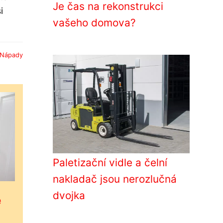
Je čas na rekonstrukci
i
vašeho domova?
Nápady
Paletizační vidle a čelní
nakladač jsou nerozlučná
dvojka
é