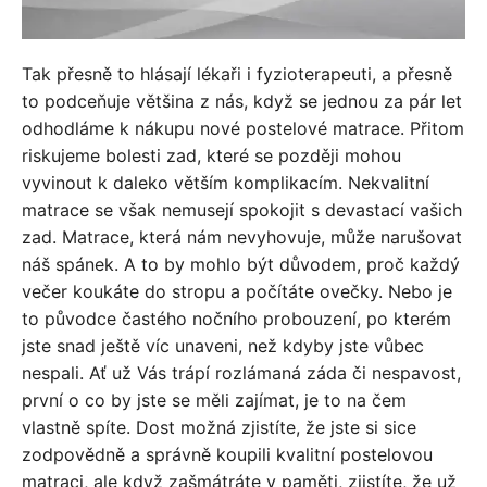
Tak přesně to hlásají lékaři i fyzioterapeuti, a přesně
to podceňuje většina z nás, když se jednou za pár let
odhodláme k nákupu nové postelové matrace. Přitom
riskujeme bolesti zad, které se později mohou
vyvinout k daleko větším komplikacím.
Nekvalitní
matrace se však nemusejí spokojit s devastací vašich
zad. Matrace, která nám nevyhovuje, může narušovat
náš spánek. A to by mohlo být důvodem, proč každý
večer koukáte do stropu a počítáte ovečky. Nebo je
to původce častého nočního probouzení, po kterém
jste snad ještě víc unaveni, než kdyby jste vůbec
nespali.
Ať už Vás trápí rozlámaná záda či nespavost,
první o co by jste se měli zajímat, je to na čem
vlastně spíte. Dost možná zjistíte, že jste si sice
zodpovědně a správně koupili kvalitní postelovou
matraci, ale když zašmátráte v paměti, zjistíte, že už