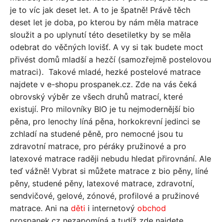
je to víc jak deset let. A to je špatně! Právě těch
deset let je doba, po kterou by nám měla matrace
sloužit a po uplynutí této desetiletky by se měla
odebrat do věčných lovišť. A vy si tak budete moct
přivést domů mladší a hezčí (samozřejmě postelovou
matraci).
Takové mladé, hezké postelové matrace
najdete v e-shopu prospanek.cz. Zde na vás čeká
obrovský výběr ze všech druhů matrací, které
existují. Pro milovníky BIO je tu nejmodernější bio
pěna, pro lenochy líná pěna, horkokrevní jedinci se
zchladí na studené pěně, pro nemocné jsou tu
zdravotní matrace, pro péráky pružinové a pro
latexové matrace raději nebudu hledat přirovnání. Ale
teď vážně! Vybrat si můžete matrace z bio pěny, líné
pěny, studené pěny, latexové matrace, zdravotní,
sendvičové, gelové, zónové, profilové a pružinové
matrace. Ani na
děti
i internetový
obchod
prospanek.cz nezapomíná a tudíž zde najdete