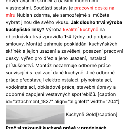
odvětráváním skříněk a dalšími moderními
vlastnostmi. Součástí sestav je
pracovní deska na
míru
Nubian zdarma, ale samozřejmě si můžete
vybrat jinou dle svého vkusu.
Jak dlouho trvá výroba
kuchyňské linky?
Výroba
kvalitní kuchyně
na
objednávku trvá zpravidla 1-4 týdny od podpisu
smlouvy. Montáž zahrnuje poskládání kuchyňských
skříněk a jejich usazení a zavěšení, posazení pracovní
desky, výřez pro dřez a jeho usazení, instalaci
příslušenství. Montáž nezahrnuje odborné práce
související s realizací dané kuchyně. Jiné odborné
práce představují elektroinstalaci, plynoinstalaci,
vodoinstalaci, obkladové práce, stavební úpravy a
odborné zapojení vestavných spotřebičů. [caption
id="attachment_1837" align="alignleft" width="204"]
Kuchyně Gold[/caption]
Proč si zakoupit kuchyně právě v prodejnách