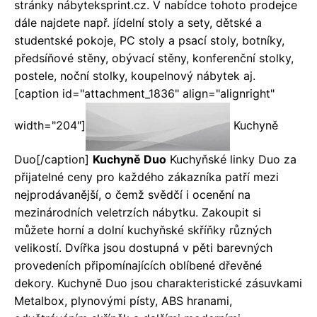
stránky nábyteksprint.cz. V nabídce tohoto prodejce
dále najdete např. jídelní stoly a sety, dětské a
studentské pokoje, PC stoly a psací stoly, botníky,
předsíňové stěny, obývací stěny, konferenční stolky,
postele, noční stolky, koupelnový nábytek aj.
[caption id="attachment_1836" align="alignright"
width="204"]
Kuchyně
Duo[/caption]
Kuchyně Duo
Kuchyňské linky Duo za
přijatelné ceny pro každého zákazníka patří mezi
nejprodávanější, o čemž svědčí i ocenění na
mezinárodních veletrzích nábytku. Zakoupit si
můžete horní a dolní kuchyňské skříňky různých
velikostí. Dvířka jsou dostupná v pěti barevných
provedeních připomínajících oblíbené dřevěné
dekory. Kuchyně Duo jsou charakteristické zásuvkami
Metalbox, plynovými písty, ABS hranami,