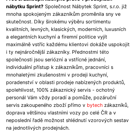
nábytku Sprint?
Společnost Nábytek Sprint, s.r.o. již
mnoha spokojeným zákazníkům proměnila sny ve
skutečnost. Díky širokému výběru sortimentu
kvalitních, levných, klasických, moderních, luxusních
a elegantních kuchyní a firemní politice vyjít
maximálně vstříc každému klientovi dokáže uspokojit
i ty nejnáročnější zákazníky. Přednostmi této
společnosti jsou seriózní a vstřícné jednání,
individuální přístup k zákazníkům, pracovníci s
mnohaletými zkušenostmi v prodeji kuchyní,
poradenství v oblasti prodeje nabízených produktů,
spolehlivost, 100% zákaznický servis - ochotný
personál Vám vždy poradí a pomůže, pozáruční
servis zakoupeného zboží přímo v
bytech
zákazníků,
doprava většinou vlastními vozy po celé ČR a v
neposlední řadě možnost shlédnutí vzorových sestav
na jednotlivých prodejnách.