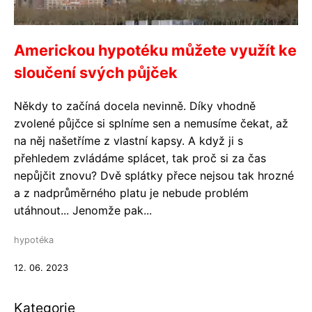
Americkou hypotéku můžete využít ke
sloučení svých půjček
Někdy to začíná docela nevinně. Díky vhodně
zvolené půjčce si splníme sen a nemusíme čekat, až
na něj našetříme z vlastní kapsy. A když ji s
přehledem zvládáme splácet, tak proč si za čas
nepůjčit znovu? Dvě splátky přece nejsou tak hrozné
a z nadprůměrného platu je nebude problém
utáhnout... Jenomže pak...
hypotéka
12. 06. 2023
Kategorie