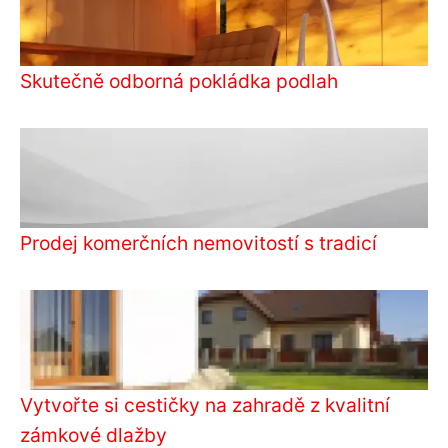
Skutečně odborná pokládka podlah
Prodej komerčních nemovitostí s tradicí
Vytvořte si cestičky na zahradě z kvalitní
zámkové dlažby