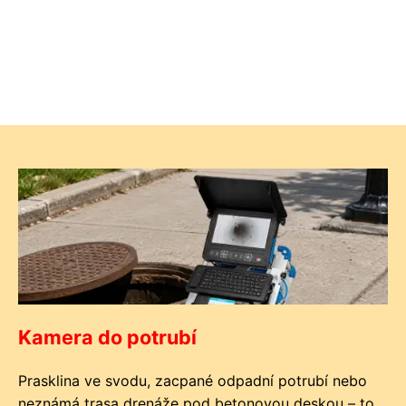
Kamera do potrubí
Prasklina ve svodu, zacpané odpadní potrubí nebo
neznámá trasa drenáže pod betonovou deskou – to