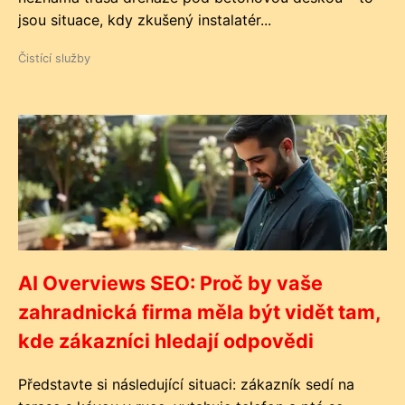
jsou situace, kdy zkušený instalatér...
Čistící služby
AI Overviews SEO: Proč by vaše
zahradnická firma měla být vidět tam,
kde zákazníci hledají odpovědi
Představte si následující situaci: zákazník sedí na