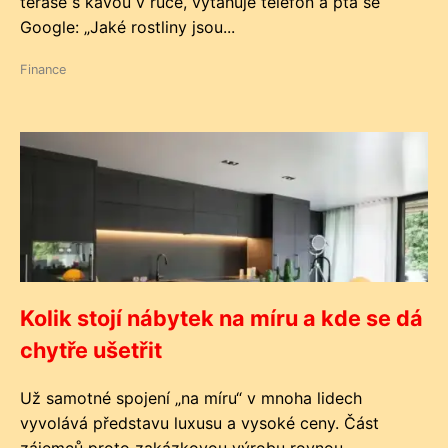
terase s kávou v ruce, vytahuje telefon a ptá se
Google: „Jaké rostliny jsou...
Finance
Kolik stojí nábytek na míru a kde se dá
chytře ušetřit
Už samotné spojení „na míru“ v mnoha lidech
vyvolává představu luxusu a vysoké ceny. Část