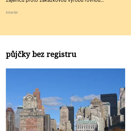
zájemců proto zakázkovou výrobu rovnou...
Interiér
půjčky bez registru