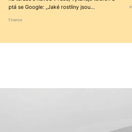
ptá se Google: „Jaké rostliny jsou...
I
Finance