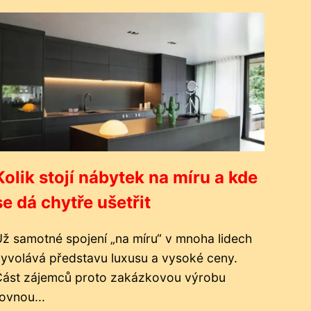
Kolik stojí nábytek na míru a kde
se dá chytře ušetřit
ž samotné spojení „na míru“ v mnoha lidech
yvolává představu luxusu a vysoké ceny.
Část zájemců proto zakázkovou výrobu
ovnou...