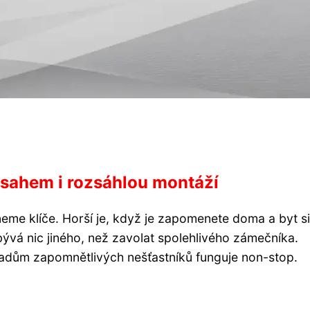
sahem i rozsáhlou montáží
e klíče. Horší je, když je zapomenete doma a byt si
ývá nic jiného, než zavolat spolehlivého zámečníka.
ípadům zapomnětlivých nešťastníků funguje non-stop.