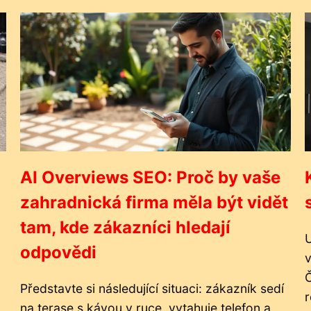
AI Overviews SEO: Proč by vaše
zahradnická firma měla být vidět
tam, kde zákazníci hledají
U
odpovědi
v
Představte si následující situaci: zákazník sedí
r
na terase s kávou v ruce, vytahuje telefon a