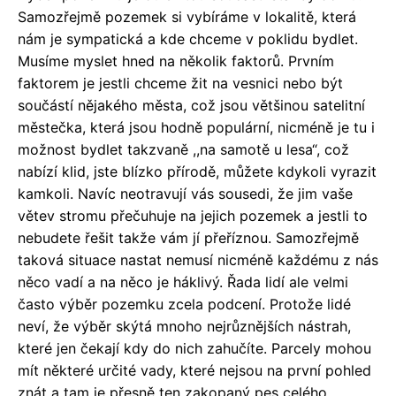
Samozřejmě pozemek si vybíráme v lokalitě, která
nám je sympatická a kde chceme v poklidu bydlet.
Musíme myslet hned na několik faktorů. Prvním
faktorem je jestli chceme žit na vesnici nebo být
součástí nějakého města, což jsou většinou satelitní
městečka, která jsou hodně populární, nicméně je tu i
možnost bydlet takzvaně ,,na samotě u lesa“, což
nabízí klid, jste blízko přírodě, můžete kdykoli vyrazit
kamkoli. Navíc neotravují vás sousedi, že jim vaše
větev stromu přečuhuje na jejich pozemek a jestli to
nebudete řešit takže vám jí přeříznou. Samozřejmě
taková situace nastat nemusí nicméně každému z nás
něco vadí a na něco je háklivý. Řada lidí ale velmi
často výběr pozemku zcela podcení. Protože lidé
neví, že výběr skýtá mnoho nejrůznějších nástrah,
které jen čekají kdy do nich zahučíte. Parcely mohou
mít některé určité vady, které nejsou na první pohled
znát a tam je přesně ten zakopaný pes celého