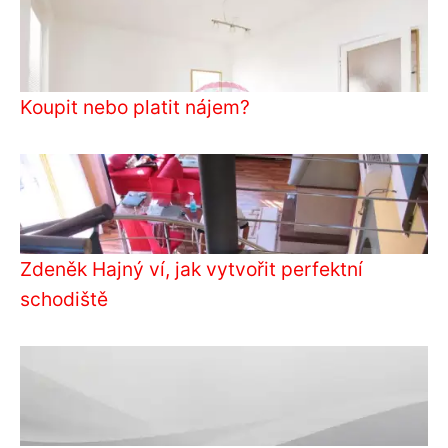
Koupit nebo platit nájem?
Zdeněk Hajný ví, jak vytvořit perfektní
schodiště