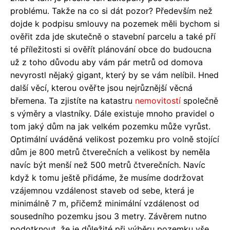
problému. Takže na co si dát pozor? Především než
dojde k podpisu smlouvy na pozemek měli bychom si
ověřit zda jde skutečně o stavební parcelu a také pří
té příležitosti si ověřít plánování obce do budoucna
už z toho důvodu aby vám pár metrů od domova
nevyrostl nějaký gigant, který by se vám nelíbil. Hned
další věcí, kterou ověřte jsou nejrůznější věcná
břemena. Ta zjistíte na katastru
nemovitostí
společně
s výměry a vlastníky. Dále existuje mnoho pravidel o
tom jaký dům na jak velkém pozemku může vyrůst.
Optimální uváděná velikost pozemku pro volně stojící
dům je 800 metrů čtverečních a velikost by neměla
navíc být menší než 500 metrů čtverečních. Navíc
když k tomu ještě přidáme, že musíme dodržovat
vzájemnou vzdálenost staveb od sebe, která je
minimálně 7 m, přičemž minimální vzdálenost od
sousedního pozemku jsou 3 metry. Závěrem nutno
podotknout, že je důležité při výběru pozemku vše