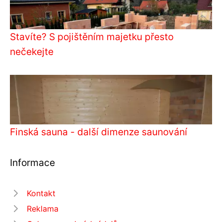
Stavíte? S pojištěním majetku přesto
nečekejte
Finská sauna - další dimenze saunování
Informace
Kontakt
Reklama