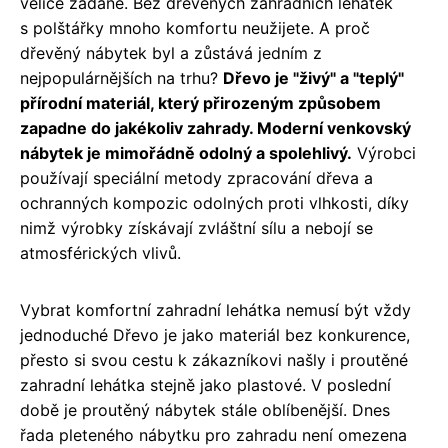
velice žádané. Bez dřevěných zahradních lehátek
s polštářky mnoho komfortu neužijete. A proč
dřevěný nábytek byl a zůstává jedním z
nejpopulárnějších na trhu?
Dřevo je "živý" a "teplý"
přírodní materiál, který přirozeným způsobem
zapadne do jakékoliv zahrady. Moderní venkovský
nábytek je mimořádně odolný a spolehlivý.
Výrobci
používají speciální metody zpracování dřeva a
ochranných kompozic odolných proti vlhkosti, díky
nimž výrobky získávají zvláštní sílu a nebojí se
atmosférických vlivů.
Vybrat komfortní zahradní lehátka nemusí být vždy
jednoduché Dřevo je jako materiál bez konkurence,
přesto si svou cestu k zákazníkovi našly i proutěné
zahradní lehátka stejně jako plastové. V poslední
době je proutěný nábytek stále oblíbenější. Dnes
řada pleteného nábytku pro zahradu není omezena