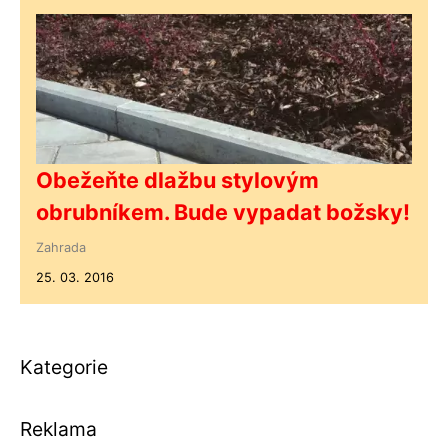
Obežeňte dlažbu stylovým
obrubníkem. Bude vypadat božsky!
Zahrada
25. 03. 2016
Kategorie
Reklama