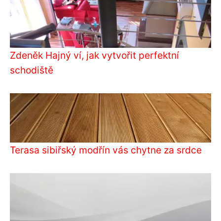
Zdeněk Hajný ví, jak vytvořit perfektní
schodiště
Terasa sibiřský modřín vás chytne za srdce