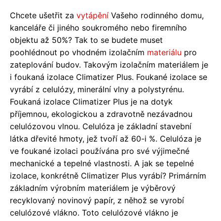
Chcete ušetřit za
vytápění
Vašeho rodinného domu,
kanceláře či jiného soukromého nebo firemního
objektu až 50%? Tak to se budete muset
poohlédnout po vhodném izolačním
materiálu
pro
zateplování budov. Takovým izolačním materiálem je
i foukaná izolace Climatizer Plus. Foukané izolace se
vyrábí z celulózy, minerální vlny a polystyrénu.
Foukaná izolace Climatizer Plus je na dotyk
příjemnou, ekologickou a zdravotně nezávadnou
celulózovou vlnou. Celulóza je základní stavební
látka dřevité hmoty, jež tvoří až 60-i %. Celulóza je
ve foukané izolaci používána pro své výjimečné
mechanické a tepelné vlastnosti. A jak se tepelné
izolace, konkrétně Climatizer Plus vyrábí? Primárním
základním výrobním materiálem je výběrový
recyklovaný novinový papír, z něhož se vyrobí
celulózové vlákno. Toto celulózové vlákno je