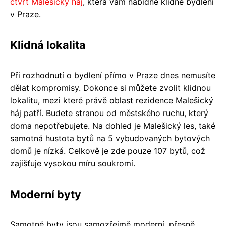
čtvrť Malešický háj
, která vám nabídne klidné bydlení
v Praze.
Klidná lokalita
Při rozhodnutí o bydlení přímo v Praze dnes nemusíte
dělat kompromisy. Dokonce si můžete zvolit klidnou
lokalitu, mezi které právě oblast rezidence Malešický
háj patří. Budete stranou od městského ruchu, který
doma nepotřebujete. Na dohled je Malešický les, také
samotná hustota bytů na 5 vybudovaných bytových
domů je nízká. Celkově je zde pouze 107 bytů, což
zajišťuje vysokou míru soukromí.
Moderní byty
Samotné byty jsou samozřejmě moderní, přesně