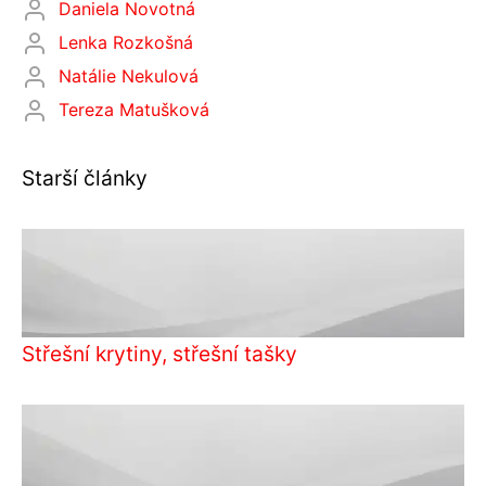
Daniela Novotná
Lenka Rozkošná
Natálie Nekulová
Tereza Matušková
Starší články
Střešní krytiny, střešní tašky