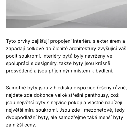
Tyto prvky zajišťují propojení interiéru s exteriérem a
zapadají celkově do členité architektury zvyšující váš
pocit soukromí. Interiéry bytů byly navrženy ve
spolupráci s designéry, takže byty jsou krásně
prosvětlené a jsou příjemným místem k bydlení.
Samotné byty jsou z hlediska dispozice řešeny různě,
najdete zde dokonce velké střešní penthousy, což
jsou největší byty s nejvíce pokoji a vlastně nabízejí
největší míru soukromí. Jsou zde i mezonetové, tedy
dvoupodlažní byty, ale samozřejmě také menší byty
za nižší ceny.