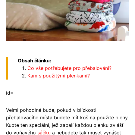
Obsah článku:
Co vše potřebujete pro přebalování?
Kam s použitými plenkami?
id=
Velmi pohodlné bude, pokud v blízkosti
přebalovacího místa budete mít koš na použité pleny.
Kupte ten speciální, jež zabalí každou plenku zvlášť
do voňavého
sáčku
a nebudete tak muset vynášet