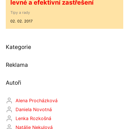
levné a efektivní zastřešení
Tipy a rady
02. 02. 2017
Kategorie
Reklama
Autoři
Alena Procházková
Daniela Novotná
Lenka Rozkošná
Natálie Nekulová