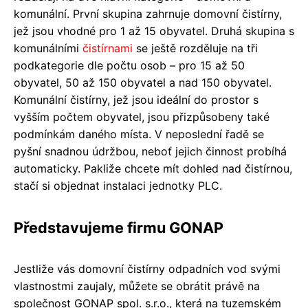
komunální. První skupina zahrnuje domovní čistírny,
jež jsou vhodné pro 1 až 15 obyvatel. Druhá skupina s
komunálními
čistírnami
se ještě rozděluje na tři
podkategorie dle počtu osob – pro 15 až 50
obyvatel, 50 až 150 obyvatel a nad 150 obyvatel.
Komunální čistírny, jež jsou ideální do prostor s
vyšším počtem obyvatel, jsou přizpůsobeny také
podmínkám daného místa. V neposlední řadě se
pyšní snadnou údržbou, neboť jejich činnost probíhá
automaticky. Pakliže chcete mít dohled nad čistírnou,
stačí si objednat instalaci jednotky PLC.
Představujeme firmu GONAP
Jestliže vás domovní čistírny odpadních vod svými
vlastnostmi zaujaly, můžete se obrátit právě na
společnost GONAP spol. s.r.o., která na tuzemském