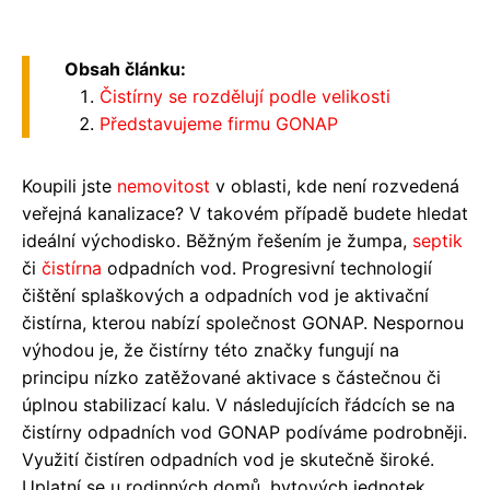
Obsah článku:
Čistírny se rozdělují podle velikosti
Představujeme firmu GONAP
Koupili jste
nemovitost
v oblasti, kde není rozvedená
veřejná kanalizace? V takovém případě budete hledat
ideální východisko. Běžným řešením je žumpa,
septik
či
čistírna
odpadních vod. Progresivní technologií
čištění splaškových a odpadních vod je aktivační
čistírna, kterou nabízí společnost GONAP. Nespornou
výhodou je, že čistírny této značky fungují na
principu nízko zatěžované aktivace s částečnou či
úplnou stabilizací kalu. V následujících řádcích se na
čistírny odpadních vod GONAP podíváme podrobněji.
Využití čistíren odpadních vod je skutečně široké.
Uplatní se u rodinných domů, bytových jednotek,