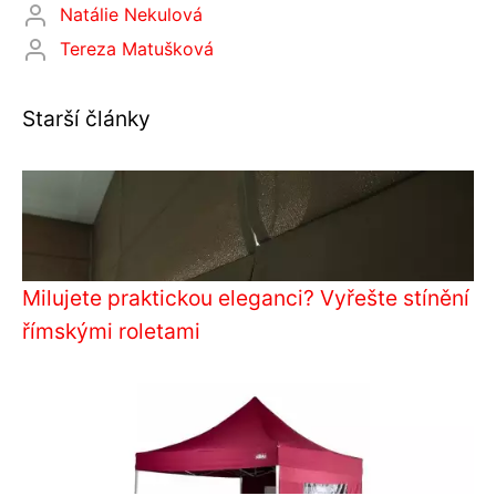
Natálie Nekulová
Tereza Matušková
Starší články
Milujete praktickou eleganci? Vyřešte stínění
římskými roletami