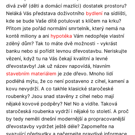
divá zvěř (děti a domácí mazlíci) dostatek prostoru?
Neláká Vás představa doživotního
bydlení
na sídlišti,
kde se bude Vaše dítě potulovat s klíčem na krku?
Přitom jste pořád normální smrtelník, který nemá na
kontě miliony a ani
hypotéka
Vám nedopřeje vlastní
zděný dům? Tak to máte dvě možnosti - vykrást
banku nebo si pořídit levnou dřevostavbu. Neriskujte
vězení, když tu na Vás čekají kvalitní a levné
dřevostavby! Jak už název napovídá, hlavním
stavebním materiálem
je zde dřevo. Mnoho lidí
podléhá mýtu, že co není postaveno z cihel, kamení a
kovu nevydrží. A co takhle klasické staročeské
roubenky? Jsou snad stavěny z cihel nebo mají
nějaké kovové podpěry? Ne! No a vidíte. Taková
staročeská roubenka vydrží i nějaké to století. A proč
by tedy neměli dnešní modernější a propracovanější
dřevostavby vydržet ještě déle? Zapomeňte na
svazující předsudky a načerpejte pravdivé informace