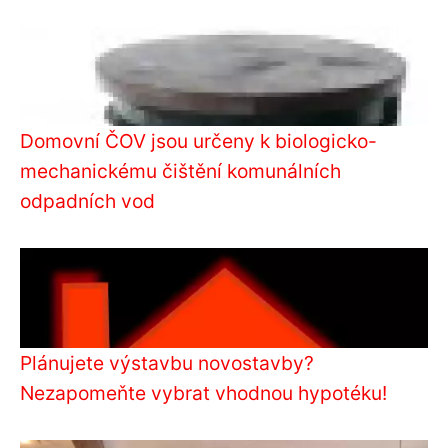
Domovní ČOV jsou určeny k biologicko-
mechanickému čištění komunálních
odpadních vod
Plánujete výstavbu novostavby?
Nezapomeňte vybrat vhodnou hypotéku!