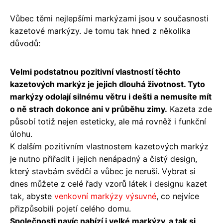
Vůbec těmi nejlepšími markýzami jsou v současnosti
kazetové markýzy. Je tomu tak hned z několika
důvodů:
Velmi podstatnou pozitivní vlastností těchto
kazetových markýz je jejich dlouhá životnost. Tyto
markýzy odolají silnému větru i dešti a nemusíte mít
o ně strach dokonce ani v průběhu zimy.
Kazeta zde
působí totiž nejen esteticky, ale má rovněž i funkční
úlohu.
K dalším pozitivním vlastnostem kazetových markýz
je nutno přiřadit i jejich nenápadný a čistý design,
který stavbám svědčí a vůbec je neruší. Vybrat si
dnes můžete z celé řady vzorů látek i designu kazet
tak, abyste
venkovní markýzy výsuvné
, co nejvíce
přizpůsobili pojetí celého domu.
Společnosti navíc nabízí i velké markýzy, a tak si