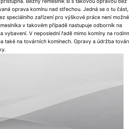
řístupná. Běžný řemeslník si s takovou opravou bez
zvaná oprava komínu nad střechou. Jedná se o tu část,
ez speciálního zařízení pro výškové práce není možné
meslníka v takovém případě nastupuje odborník na
a vybavení. V neposlední řadě mimo komíny na rodin
a také na továrních komínech. Opravy a údržba továr
ky.