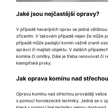
Jaké jsou nejčastější opravy?
V případě havarijních oprav se jedná většinou
zřícením. V takovém případě nejen že může poš
případě může padající komín vážně zranit osob
správci či majiteli objektu. V dalších případe
komína či omítky. Dále je třeba renovovat či
klempířské prvky.
Jak oprava komínu nad střechou
Opravu komínu nad střechou provádějí velice 
s pomocí horolezecké techniky. Jedná se o z
která s pomocí jiné techniky nejsou dostupná.