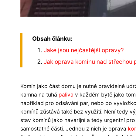
Obsah článku:
Jaké jsou nejčastější opravy?
Jak oprava komínu nad střechou 
Komín jako část domu je nutné pravidelně udrž
kamna na tuhá
paliva
v každém bytě jako tomu
například pro odsávání par, nebo po vyvložko
komínů zůstává také bez využití. Není tedy v
stav komínů jako havarijní a tedy urgentní pr
samostatné části. Jednou z nich je oprava
ko