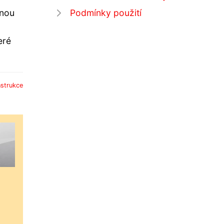
Podmínky použití
anou
eré
strukce