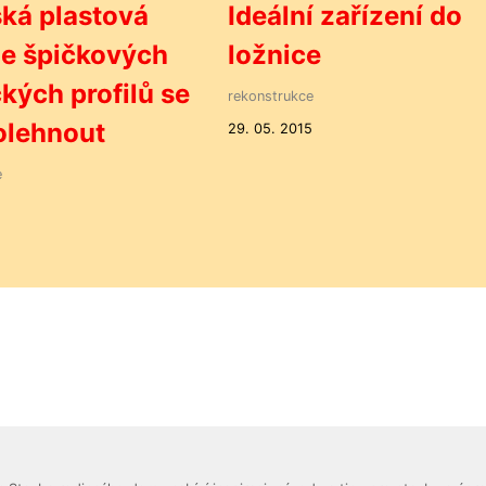
ká plastová
Ideální zařízení do
e špičkových
ložnice
ých profilů se
rekonstrukce
olehnout
29. 05. 2015
e