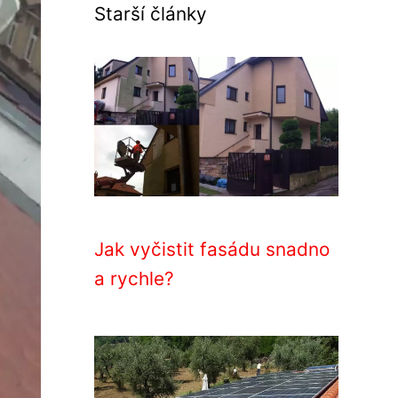
Starší články
Jak vyčistit fasádu snadno
a rychle?