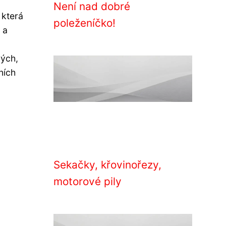
Není nad dobré
 která
poleženíčko!
 a
ných,
ních
Sekačky, křovinořezy,
motorové pily