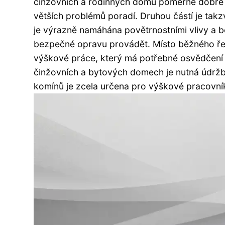
činžovních a rodinných domů poměrně dobře p
větších problémů poradí. Druhou částí je tak
je výrazně namáhána povětrnostními vlivy a b
bezpečné opravu provádět. Místo běžného ře
výškové práce, který má potřebné osvědčení 
činžovních a bytových domech je nutná údržb
komínů je zcela určena pro výškové pracovní