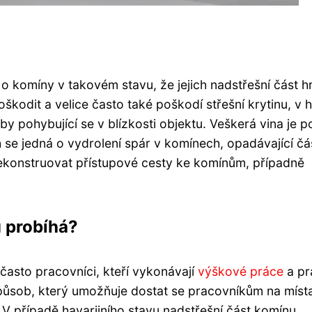
 o komíny v takovém stavu, že jejich nadstřešní část h
kodit a velice často také poškodí střešní krytinu, v 
y pohybující se v blízkosti objektu. Veškerá vina je p
ch se jedná o vydrolení spár v komínech, opadávající čá
 rekonstruovat přístupové cesty ke komínům, případně
 probíhá?
často pracovníci, kteří vykonávají
výškové práce
a pr
působ, který umožňuje dostat se pracovníkům na míst
 V případě havarijního stavu nadstřešní část komínu