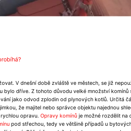
probíhá?
ovat. V dnešní době zvláště ve městech, se již nepouž
 bylo dříve. Z tohoto důvodu velké množství komínů 
vání jako odvod zplodin od plynových kotlů. Určitá čá
ýjimkou, že majitel nebo správce objektu najednou shl
o rychlou opravu.
Opravy komínů
je možné rozdělit na 
mínu
pod střechou, tedy ve většině případů u bytovýc