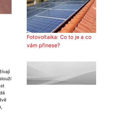
Fotovoltaika: Co to je a co
vám přinese?
ívají
slouží
st
edá
dvě
h,