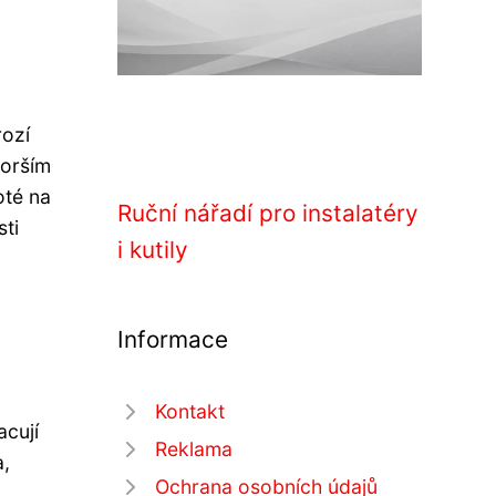
rozí
horším
oté na
Ruční nářadí pro instalatéry
sti
i kutily
Informace
Kontakt
acují
Reklama
a,
Ochrana osobních údajů