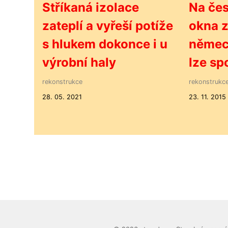
Stříkaná izolace
Na čes
zateplí a vyřeší potíže
okna z
s hlukem dokonce i u
německ
výrobní haly
lze sp
rekonstrukce
rekonstrukc
28. 05. 2021
23. 11. 2015