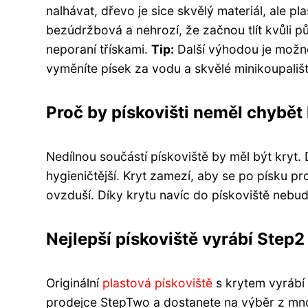
nalhávat, dřevo je sice skvělý materiál, ale 
bezúdržbová a nehrozí, že začnou tlít kvůli pů
neporaní třískami.
Tip:
Další výhodou je možno
vyměníte písek za vodu a skvělé minikoupališt
Proč by pískovišti neměl chybět 
Nedílnou součástí pískoviště by měl být kryt.
hygieničtější. Kryt zamezí, aby se po písku p
ovzduší. Díky krytu navíc do pískoviště nebu
Nejlepší pískoviště vyrábí Step2
Originální
plastová pískoviště
s krytem vyrábí 
prodejce StepTwo a dostanete na výběr z mno