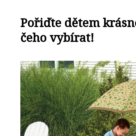
Pořiďte dětem krásné
čeho vybírat!