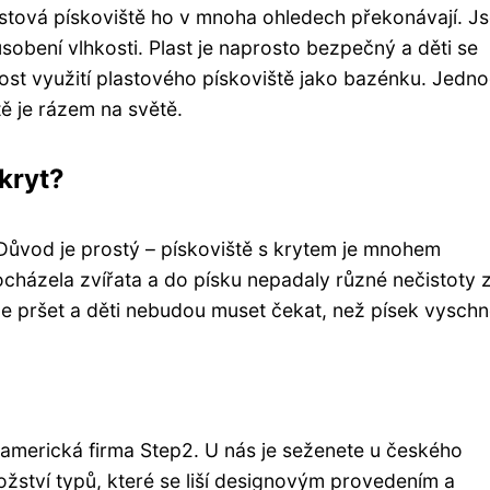
plastová pískoviště ho v mnoha ohledech překonávají. J
sobení vlhkosti. Plast je naprosto bezpečný a děti se
st využití plastového pískoviště jako bazénku. Jedn
ě je rázem na světě.
kryt?
 Důvod je prostý – pískoviště s krytem je mnohem
rocházela zvířata a do písku nepadaly různé nečistoty 
de pršet a děti nebudou muset čekat, než písek vyschn
americká firma Step2. U nás je seženete u českého
žství typů, které se liší designovým provedením a