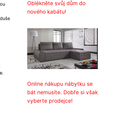
Oblékněte svůj dům do
sou
nového kabátu!
oduše
z
e.
Online nákupu nábytku se
bát nemusíte. Dobře si však
vyberte prodejce!