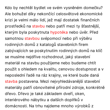
Kdo by nechtěl bydlet ve svém vysněném domečku?
Ale bohužel díky nekončící celosvětové ekonomické
krizi je velmi málo lidí, jež mají dostatek finančních
prostředků na
stavbu
nebo patří mezi ty šťastnější,
kterým byla poskytnuta
hypotéka
nebo úvěr. Před
samotnou
stavbou
svépomocí nebo při výběru
rodinných domů z katalogů stavebních firem
zabývajících se poskytnutím rodinných domů na klíč
se musíme nejdříve rozhodnout, jaký stavební
materiál na stavbu použijeme nebo budeme chtít
použít s ohledem na kvalitu, cenovou dostupnost a v
neposlední řadě na ráz krajiny, ve které bude daná
stavba
postavena. Mezi nejvyhledávanější stavební
materiály patří obnovitelné přírodní zdroje, konkrétně
dřevo. Dřevo je také základem dveří, oken,
interiérového nábytku a dalších doplňků v
domácnosti. Na trhu najdeme mnoho výrobků z