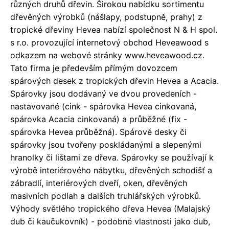
různých druhů dřevin. Širokou nabídku sortimentu
dřevěných výrobků (nášlapy, podstupně, prahy) z
tropické dřeviny Hevea nabízí společnost N & H spol.
s r.o. provozující internetový obchod Heveawood s
odkazem na webové stránky www.heveawood.cz.
Tato firma je především přímým dovozcem
spárových desek z tropických dřevin Hevea a Acacia.
Spárovky jsou dodávaný ve dvou provedeních -
nastavované (cink - spárovka Hevea cinkovaná,
spárovka Acacia cinkovaná) a průběžné (fix -
spárovka Hevea průběžná). Spárové desky či
spárovky jsou tvořeny poskládanými a slepenými
hranolky či lištami ze dřeva. Spárovky se používají k
výrobě interiérového nábytku, dřevěných schodišť a
zábradlí, interiérových dveří, oken, dřevěných
masivních podlah a dalších truhlářských výrobků.
Výhody světlého tropického dřeva Hevea (Malajský
dub či kaučukovník) - podobné vlastnosti jako dub,