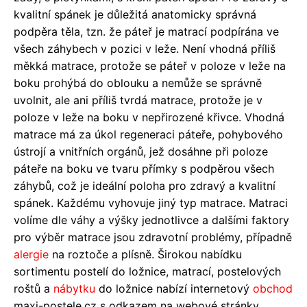
kvalitní spánek je důležitá anatomicky správná
podpěra těla, tzn. že páteř je matrací podpírána ve
všech záhybech v pozici v leže. Není vhodná příliš
měkká matrace, protože se páteř v poloze v leže na
boku prohýbá do oblouku a nemůže se správně
uvolnit, ale ani příliš tvrdá matrace, protože je v
poloze v leže na boku v nepřirozené křivce. Vhodná
matrace má za úkol regeneraci páteře, pohybového
ústrojí a vnitřních orgánů, jež dosáhne při poloze
páteře na boku ve tvaru přímky s podpěrou všech
záhybů, což je ideální poloha pro zdravý a kvalitní
spánek. Každému vyhovuje jiný typ matrace. Matraci
volíme dle váhy a výšky jednotlivce a dalšími faktory
pro výběr matrace jsou zdravotní problémy, případně
alergie
na roztoče a plísně. Širokou nabídku
sortimentu postelí do ložnice, matrací, postelových
roštů a
nábytku
do ložnice nabízí internetový
obchod
maxi-postele.cz s odkazem na webové stránky