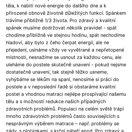
těla, k nabití nové energie do dalšího dne a k
přirozené obnově životně důležitých funkcí. Spánkem
trávíme přibližně 1/3 života. Pro zdravý a kvalitní
spánek musíme dodržovat několik pravidel - spát
chodíme přibližně ve stejnou hodinu, spát nechodíme
hladoví, aby bylo z čeho čerpat energii, ale ne
přejedení, usínáme vždy ve vyvětrané a nepřetopené
místnosti, nesnažíme se usnout za každou cenu, ale
uleháme do postele skutečně unavení - pokud nejsme
dostatečně unavení, tak stejně těžko usneme,
vyhýbáme se lékům na spaní, nenosíme si práci do
postele a v neposlední řadě si obstaráme kvalitní
postel a vhodnou matraci nejlépe prospívající našemu
tělu a s možností redukce našich případných
zdravotních problémů. Populaci na celém světě trápí
mnoho zdravotních problémů často souvisejících s
nesprávným výběrem matrace – např. problémy se
zády, s plotýnkami, s krční páteří apod. Pro zdravý a