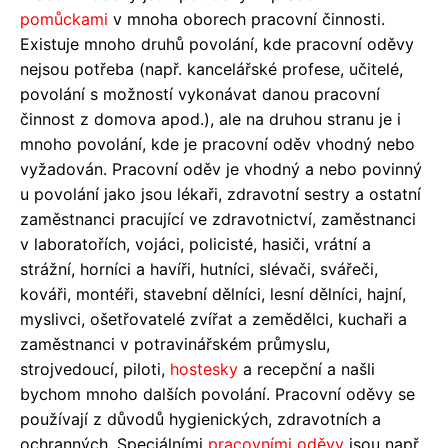
pomůckami
v mnoha oborech pracovní činnosti.
Existuje mnoho druhů povolání, kde pracovní oděvy
nejsou potřeba (např. kancelářské profese, učitelé,
povolání s možností vykonávat danou pracovní
činnost z domova apod.), ale na druhou stranu je i
mnoho povolání, kde je pracovní oděv vhodný nebo
vyžadován. Pracovní oděv je vhodný a nebo povinný
u povolání jako jsou lékaři, zdravotní sestry a ostatní
zaměstnanci pracující ve zdravotnictví, zaměstnanci
v laboratořích, vojáci, policisté, hasiči, vrátní a
strážní, horníci a havíři, hutníci, slévači, svářeči,
kováři, montéři, stavební dělníci, lesní dělníci, hajní,
myslivci, ošetřovatelé zvířat a zemědělci, kuchaři a
zaměstnanci v potravinářském průmyslu,
strojvedoucí, piloti,
hostesky
a recepční a našli
bychom mnoho dalších povolání. Pracovní oděvy se
používají z důvodů hygienických, zdravotních a
ochranných. Speciálními
pracovními oděvy
jsou např.