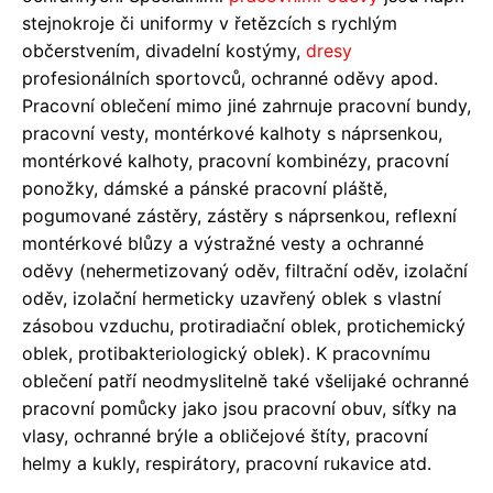
stejnokroje či uniformy v řetězcích s rychlým
občerstvením, divadelní kostýmy,
dresy
profesionálních sportovců, ochranné oděvy apod.
Pracovní oblečení mimo jiné zahrnuje pracovní bundy,
pracovní vesty, montérkové kalhoty s náprsenkou,
montérkové kalhoty, pracovní kombinézy, pracovní
ponožky, dámské a pánské pracovní pláště,
pogumované zástěry, zástěry s náprsenkou, reflexní
montérkové blůzy a výstražné vesty a ochranné
oděvy (nehermetizovaný oděv, filtrační oděv, izolační
oděv, izolační hermeticky uzavřený oblek s vlastní
zásobou vzduchu, protiradiační oblek, protichemický
oblek, protibakteriologický oblek). K pracovnímu
oblečení patří neodmyslitelně také všelijaké ochranné
pracovní pomůcky jako jsou pracovní obuv, síťky na
vlasy, ochranné brýle a obličejové štíty, pracovní
helmy a kukly, respirátory, pracovní rukavice atd.