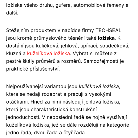
ložiska všeho druhu, gufera, automobilové řemeny a
další.
Stěžejním produktem v nabídce firmy TECHSEAL
jsou kromě průmyslového těsnění také
ložiska
. K
dostání jsou kuličková, jehlová, upínací, soudečková,
kluzná a
kuželíková ložiska
. Vybrat si můžete z
pestré škály průměrů a rozměrů. Samozřejmostí je
praktické příslušenství.
Nejpoužívanější variantou jsou
kuličková ložiska
,
která se nedají rozebrat a pracují s vysokými
otáčkami. Hned za nimi následují jehlová ložiska,
která jsou charakteristická konstrukční
jednoduchostí. V neposlední řadě se hojně využívají
kuželíková ložiska, jež se dále rozdělují na kategorie
jedno řada, dvou řada a čtyř řada.