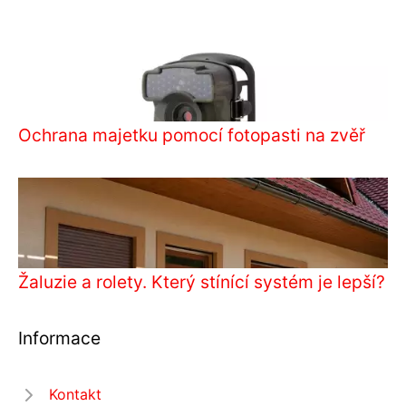
Ochrana majetku pomocí fotopasti na zvěř
Žaluzie a rolety. Který stínící systém je lepší?
Informace
Kontakt