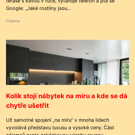
terase s kávou v ruce, vytahuje telefon a ptá se
Google: „Jaké rostliny jsou...
Finance
Kolik stojí nábytek na míru a kde se dá
chytře ušetřit
Už samotné spojení „na míru“ v mnoha lidech
vyvolává představu luxusu a vysoké ceny. Část