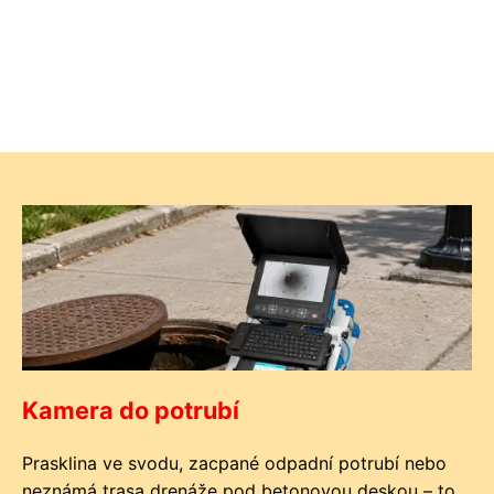
Kamera do potrubí
Prasklina ve svodu, zacpané odpadní potrubí nebo
neznámá trasa drenáže pod betonovou deskou – to