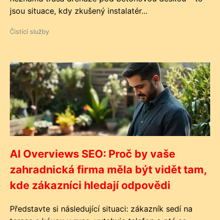
jsou situace, kdy zkušený instalatér...
Čistící služby
AI Overviews SEO: Proč by vaše
zahradnická firma měla být vidět tam,
kde zákazníci hledají odpovědi
Představte si následující situaci: zákazník sedí na