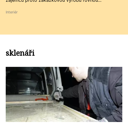
zájemců proto zakázkovou výrobu rovnou...
Interiér
sklenáři