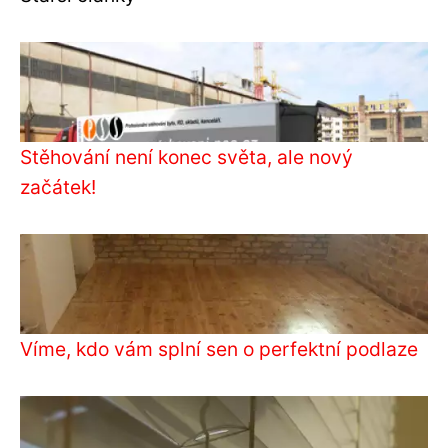
Stěhování není konec světa, ale nový
začátek!
Víme, kdo vám splní sen o perfektní podlaze