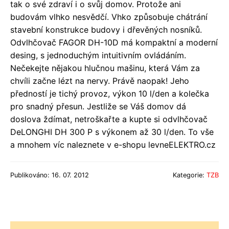
tak o své zdraví i o svůj domov. Protože ani
budovám vlhko nesvědčí. Vhko způsobuje chátrání
stavební konstrukce budovy i dřevěných nosníků.
Odvlhčovač FAGOR DH-10D má kompaktní a moderní
desing, s jednoduchým intuitivním ovládáním.
Nečekejte nějakou hlučnou mašinu, která Vám za
chvíli začne lézt na nervy. Právě naopak! Jeho
předností je tichý provoz, výkon 10 l/den a kolečka
pro snadný přesun. Jestliže se Váš domov dá
doslova ždímat, netroškařte a kupte si odvlhčovač
DeLONGHI DH 300 P s výkonem až 30 l/den. To vše
a mnohem víc naleznete v e-shopu levneELEKTRO.cz
Publikováno: 16. 07. 2012
Kategorie:
TZB