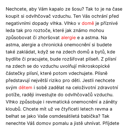
Nechcete, aby Vám kapalo ze šosu? Tak to je na čase
koupit si odvlhčovač vzduchu. Ten Vás ochrání před
negativními dopady vlhka. Vlhko v
domě
je příznivé
leda tak pro roztoče, které jak známo mohou
způsobovat či zhoršovat
alergie
e a astma. Na
astma, alergie a chronická onemocnění si budete
také zakládat, když se na zdech domů a bytů, kde
bydlíte či pracujete, bude rozšiřovat plíseň. Z plísní
na zdech se do vzduchu uvolňují mikroskopické
částečky plísní, které potom vdechujete. Plísně
představují největší riziko pro děti. Jestli nechcete
svým
dětem
i sobě zadělat na celoživotní zdravotní
potíže, raději investujte do odvlhčovačů vzduchu.
Vlhko způsobuje i revmatická onemocnění a záněty
kloubů. Chcete mít už ve čtyřiceti letech revma a
belhat se jako Vaše osmdesátiletá babička? Tak
nenechte Váš domov pomalu a jistě uhnívat. Příjdete