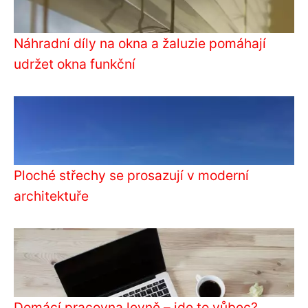
Náhradní díly na okna a žaluzie pomáhají
udržet okna funkční
Ploché střechy se prosazují v moderní
architektuře
Domácí pracovna levně – jde to vůbec?