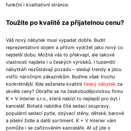
funkční i kvalitativní stránce.
Toužíte po kvalitě za přijatelnou cenu?
Váš nový nábytek musí vypadat dobře. Budit
reprezentativní dojem a přitom vydržet jako nový co
nejdelší dobu. Možná vás to překvapí, ale takové
vlastnosti najdete i u českých výrobků. I tuzemští
nábytkáři nezůstávají pozadu – sledují trendy a jdou
vstříc náročným zákazníkům. Buďme však trochu
konkrétnější. Kde seženete kvalitní
český nábytek
za
skvělé ceny? Obraťte se na českobudějovickou firmu
K + V Interier s.r.o., která nabízí to nejlepší pro byt i
kancelář. Bohatá nabídka čítá sedací soupravy,
populární sedací pytle, obývací stěny, dětské, barové
a jídelní židle a další sortiment. K + V Interier vám
pomůže i se zařizováním kanceláře. Ať už jde o