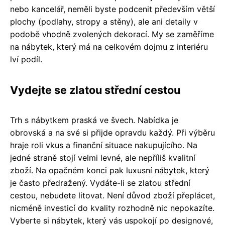
nebo kancelář, neměli byste podcenit především větší
plochy (podlahy, stropy a stěny), ale ani detaily v
podobě vhodně zvolených dekorací. My se zaměříme
na nábytek, který má na celkovém dojmu z interiéru
lví podíl.
Vydejte se zlatou střední cestou
Trh s nábytkem praská ve švech. Nabídka je
obrovská a na své si přijde opravdu každý. Při výběru
hraje roli vkus a finanční situace nakupujícího. Na
jedné straně stojí velmi levné, ale nepříliš kvalitní
zboží. Na opačném konci pak luxusní nábytek, který
je často předražený. Vydáte-li se zlatou střední
cestou, nebudete litovat. Není důvod zboží přeplácet,
nicméně investicí do kvality rozhodně nic nepokazíte.
Vyberte si nábytek, který vás uspokojí po designové,