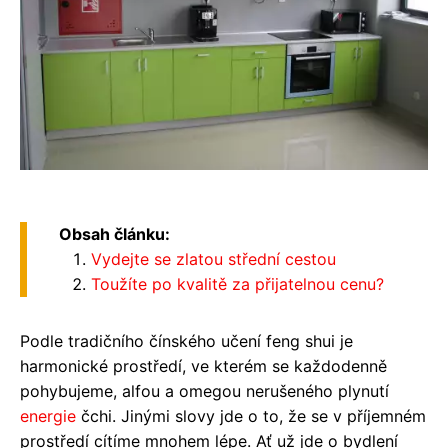
Obsah článku:
Vydejte se zlatou střední cestou
Toužíte po kvalitě za přijatelnou cenu?
Podle tradičního čínského učení feng shui je
harmonické prostředí, ve kterém se každodenně
pohybujeme, alfou a omegou nerušeného plynutí
energie
čchi. Jinými slovy jde o to, že se v příjemném
prostředí cítíme mnohem lépe. Ať už jde o bydlení