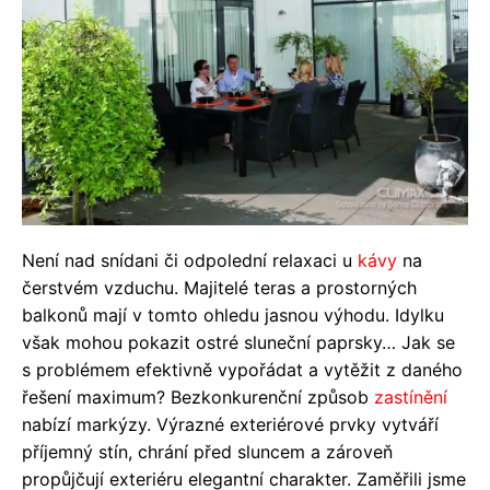
Není nad snídani či odpolední relaxaci u
kávy
na
čerstvém vzduchu. Majitelé teras a prostorných
balkonů mají v tomto ohledu jasnou výhodu. Idylku
však mohou pokazit ostré sluneční paprsky… Jak se
s problémem efektivně vypořádat a vytěžit z daného
řešení maximum? Bezkonkurenční způsob
zastínění
nabízí markýzy. Výrazné exteriérové prvky vytváří
příjemný stín, chrání před sluncem a zároveň
propůjčují exteriéru elegantní charakter. Zaměřili jsme