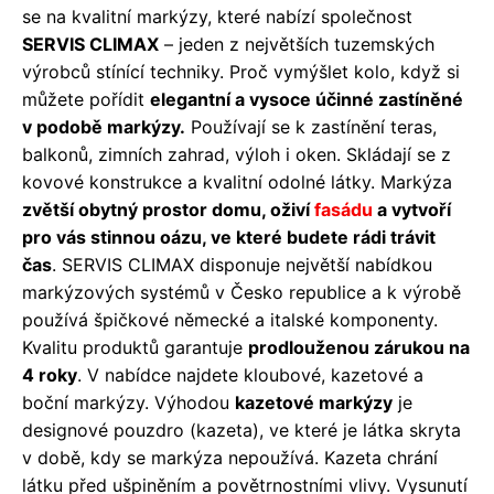
se na kvalitní markýzy, které nabízí společnost
SERVIS CLIMAX
– jeden z největších tuzemských
výrobců stínící techniky. Proč vymýšlet kolo, když si
můžete pořídit
elegantní a vysoce účinné zastíněné
v podobě markýzy.
Používají se k zastínění teras,
balkonů, zimních zahrad, výloh i oken. Skládají se z
kovové konstrukce a kvalitní odolné látky. Markýza
zvětší obytný prostor domu, oživí
fasádu
a vytvoří
pro vás stinnou oázu, ve které budete rádi trávit
čas
. SERVIS CLIMAX disponuje největší nabídkou
markýzových systémů v Česko republice a k výrobě
používá špičkové německé a italské komponenty.
Kvalitu produktů garantuje
prodlouženou zárukou na
4 roky
. V nabídce najdete kloubové, kazetové a
boční markýzy. Výhodou
kazetové markýzy
je
designové pouzdro (kazeta), ve které je látka skryta
v době, kdy se markýza nepoužívá. Kazeta chrání
látku před ušpiněním a povětrnostními vlivy. Vysunutí