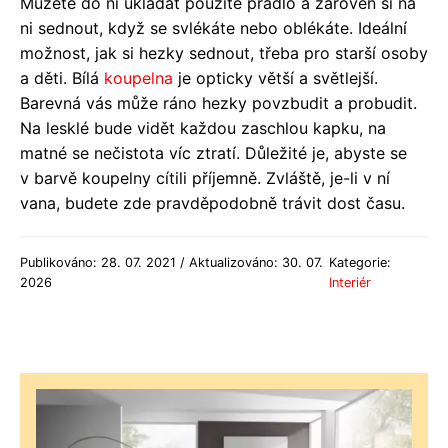
Můžete do ní ukládat použité prádlo a zároveň si na
ni sednout, když se svlékáte nebo oblékáte. Ideální
možnost, jak si hezky sednout, třeba pro starší osoby
a děti. Bílá
koupelna
je opticky větší a světlejší.
Barevná vás může ráno hezky povzbudit a probudit.
Na lesklé bude vidět každou zaschlou kapku, na
matné se nečistota víc ztratí. Důležité je, abyste se
v barvě koupelny cítili příjemně. Zvláště, je-li v ní
vana, budete zde pravděpodobně trávit dost času.
Publikováno: 28. 07. 2021 / Aktualizováno: 30. 07.
Kategorie:
2026
Interiér