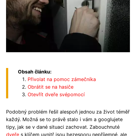
Obsah článku:
Přivolat na pomoc zámečníka
Obrátit se na hasiče
Otevřít dveře svépomocí
Podobný problém řešil alespoň jednou za život téměř
každý. Možná se to právě stalo i vám a googlujete
tipy, jak se v dané situaci zachovat. Zabouchnuté
dveře
s klíčem uvnitř jsou bezesporu nepříjemné, ale