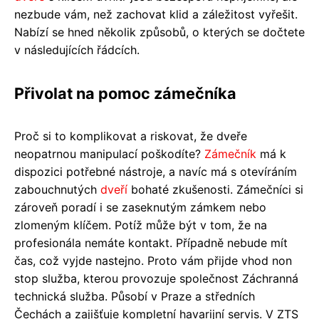
nezbude vám, než zachovat klid a záležitost vyřešit.
Nabízí se hned několik způsobů, o kterých se dočtete
v následujících řádcích.
Přivolat na pomoc zámečníka
Proč si to komplikovat a riskovat, že dveře
neopatrnou manipulací poškodíte?
Zámečník
má k
dispozici potřebné nástroje, a navíc má s otevíráním
zabouchnutých
dveří
bohaté zkušenosti. Zámečníci si
zároveň poradí i se zaseknutým zámkem nebo
zlomeným klíčem. Potíž může být v tom, že na
profesionála nemáte kontakt. Případně nebude mít
čas, což vyjde nastejno. Proto vám přijde vhod non
stop služba, kterou provozuje společnost Záchranná
technická služba. Působí v Praze a středních
Čechách a zajišťuje kompletní havarijní servis. V ZTS