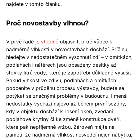
najdete v tomto článku.
Proč novostavby vlhnou?
V prvé řadě je
vhodné
objasnit, proč vůbec k
nadměrné vlhkosti v novostavbách dochází. Příčinu
hledejte v nedostatečném vyschnutí zdí – v omítkách,
podlahách i nátěrech jsou obsaženy desítky až
stovky litrů vody, které je zapotřebí důkladně vysušit.
Pokud vlhkost ve zdivu, podlahách a omítkách
podceníte v průběhu procesu výstavby, budete se
potýkat se značnými problémy v budoucnu. I menší
nedostatky vychází najevo již během první sezóny,
kdy v objektu dochází k rosení oken, zvedání
podlahové krytiny či ke změně konstrukce dveří,
které pak nepříjemně vržou. Zároveň mějte na
paměti, že nadměrná vlhkost nesvědčí nejen nábytku,