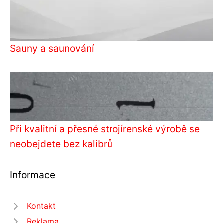
Sauny a saunování
Při kvalitní a přesné strojírenské výrobě se
neobejdete bez kalibrů
Informace
Kontakt
Reklama